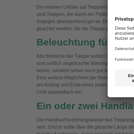
Die meisten Unfälle auf Treppen passieren la
sind Treppen, die durch ein Podest unterbroc
dagegen überraschend gut ab. Doch auch bei 
geachtet werden, die die Treppe gut begehbar
Beleuchtung für die b
Alle Bereiche der Treppe sollten gut ausgele
sind seitlich angebrachte Wandspots oder bele
sehen, sondern sehen auch gut aus.
Eine weitere Möglichkeit der Beleuchtung bilde
am Anfang und Ende eines jeden Absatzes be
Licht automatisch ein.
Ein oder zwei Handl
Der Handlauf beziehungsweise das Treppengel
sein. Und er sollte über die gesamte Länge der 