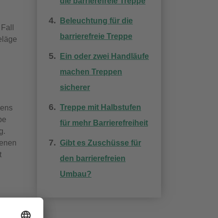
die barrierefreie Treppe
Beleuchtung für die
 Fall
barrierefreie Treppe
eläge
Ein oder zwei Handläufe
machen Treppen
sicherer
Treppe mit Halbstufen
gens
pe
für mehr Barrierefreiheit
g.
senen
Gibt es Zuschüsse für
t
den barrierefreien
Umbau?