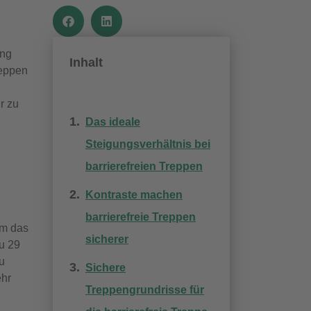
ang
Inhalt
reppen
r zu
Das ideale
Steigungsverhältnis bei
barrierefreien Treppen
Kontraste machen
barrierefreie Treppen
em das
sicherer
zu 29
u
Sichere
ehr
Treppengrundrisse für