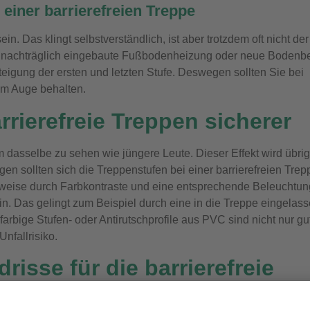
 einer barrierefreien Treppe
n. Das klingt selbstverständlich, ist aber trotzdem oft nicht der
ine nachträglich eingebaute Fußbodenheizung oder neue Bodenb
igung der ersten und letzten Stufe. Deswegen sollten Sie bei
im Auge behalten.
rierefreie Treppen sicherer
m dasselbe zu sehen wie jüngere Leute. Dieser Effekt wird übri
n sollten sich die Treppenstufen bei einer barrierefreien Trep
weise durch Farbkontraste und eine entsprechende Beleuchtun
in. Das gelingt zum Beispiel durch eine in die Treppe eingelas
rbige Stufen- oder Antirutschprofile aus PVC sind nicht nur gu
Unfallrisiko.
isse für die barrierefreie