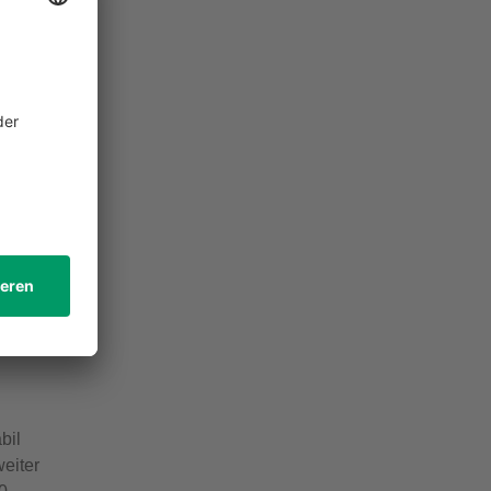
swegen
en
g
gnet
ter
as
bil
weiter