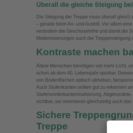
Überall die gleiche Steigung bei
Die Steigung der Treppe muss überall gleich sei
– gerade beim An- und Austritt. Vor allem e
verändern die Geschosshöhe und damit die Ste
Modernisierungen auch die Treppensteigung 
Kontraste machen bar
Ältere Menschen benötigen viel mehr Licht, u
schon ab dem 40. Lebensjahr spürbar. Deswege
von Bodenflächen optisch abheben, beispiels
Auch Stufenkanten sollten gut zu erkennen se
Stufenvorderkantenmarkierung. Abgerundete, fa
sichtbar, sie minimieren gleichzeitig auch das 
Sichere Treppengrundr
Treppe