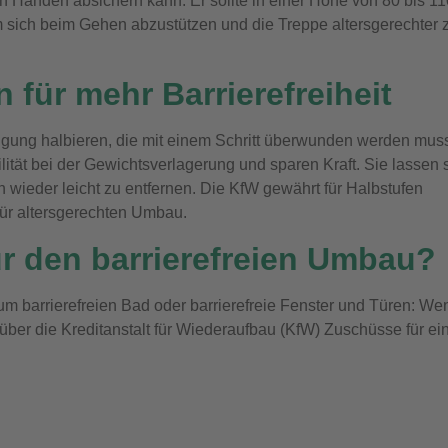
n Händen absichern kann. Er sollte in einer Höhe von 80 bis 11
um sich beim Gehen abzustützen und die Treppe altersgerechter 
 für mehr Barrierefreiheit
eigung halbieren, die mit einem Schritt überwunden werden mus
ität bei der Gewichtsverlagerung und sparen Kraft. Sie lassen 
h wieder leicht zu entfernen. Die KfW gewährt für Halbstufen
ür altersgerechten Umbau.
r den barrierefreien Umbau?
m barrierefreien Bad oder barrierefreie Fenster und Türen: We
über die Kreditanstalt für Wiederaufbau (KfW) Zuschüsse für ei