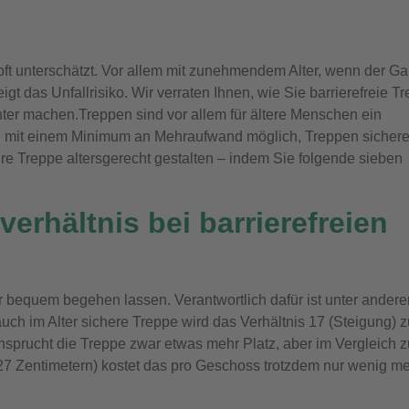
ft unterschätzt. Vor allem mit zunehmendem Alter, wenn der G
gt das Unfallrisiko. Wir verraten Ihnen, wie Sie barrierefreie T
ter machen.Treppen sind vor allem für ältere Menschen ein
ung mit einem Minimum an Mehraufwand möglich, Treppen sichere
e Treppe altersgerecht gestalten – indem Sie folgende sieben
erhältnis bei barrierefreien
 bequem begehen lassen. Verantwortlich dafür ist unter ander
 auch im Alter sichere Treppe wird das Verhältnis 17 (Steigung) 
nsprucht die Treppe zwar etwas mehr Platz, aber im Vergleich z
7 Zentimetern) kostet das pro Geschoss trotzdem nur wenig m