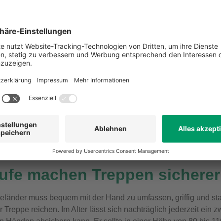
ut Statistik am Anfang oder Ende eines Treppenabschnitts. De
hen werden, relativ unfallträchtig. Gewendelte Treppen schneid
ihnen sollte auf eine gute und fachmännische Stufenverziehun
 macht und nur geringfügig mehr Platz beansprucht.
arrierefreie Treppe
uchtet sein. Das gilt auch tagsüber und in der Dämmerung. Geei
uchtete Stufenvorderkanten. Sie sind übrigens nicht nur gut zu
n Lichtquellen im Handlauf. In jedem Fall sollten die Lichtschal
quem zu erreichen sein. Oder ein Bewegungsmelder schaltet d
äufe machen Treppen sicherer
änder muss bequem mit der Hand zu umfassen, griffig und sta
Treppe reichen. Im Alter lässt sich nachträglich jederzeit ein z