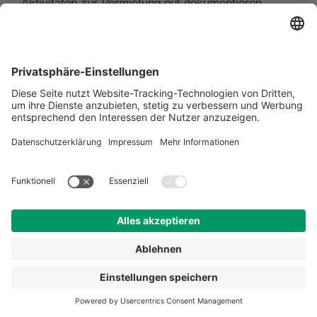
Aktivitäten zur Vermietung gut dokumentieren.
Vermietung an Freunde und Verwandte
Besondere Vorsicht gilt, wenn Sie die
Ferienwohnung zu einem reduzierten Preis oder gar
kostenlos an Freunde oder Verwandte vermieten.
Wenn die Miete deutlich unter dem ortsüblichen
Niveau liegt, geht das Finanzamt von einer
teilweisen privaten Nutzung aus. In diesem Fall
wird der Werbungskostenabzug entsprechend
reduziert, und die tatsächliche Vermietung wird als
unentgeltliche Überlassung betrachtet.
Um den vollen Werbungskostenabzug zu behalten,
müssen Sie nachweisen, dass Sie die
Ferienwohnung zu marktüblichen Konditionen
vermieten – auch an Freunde und Verwandte.