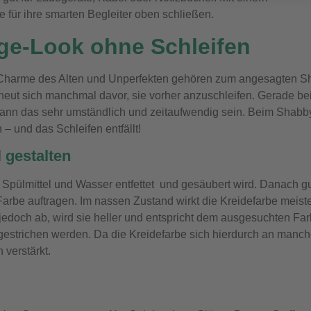
e für ihre smarten Begleiter oben schließen.
ge-Look ohne Schleifen
 Charme des Alten und Unperfekten gehören zum angesagten 
cheut sich manchmal davor, sie vorher anzuschleifen. Gerade be
ann das sehr umständlich und zeitaufwendig sein. Beim Shabb
 und das Schleifen entfällt!
 gestalten
t Spülmittel und Wasser entfettet und gesäubert wird. Danach g
Farbe auftragen.
Im nassen Zustand wirkt die Kreidefarbe meist
 jedoch ab, wird sie heller und entspricht dem ausgesuchten Far
estrichen werden. Da die Kreidefarbe sich hierdurch an manc
 verstärkt.