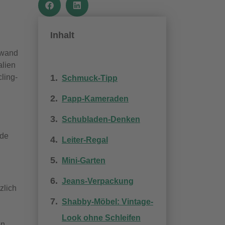
Inhalt
fwand
alien
ling-
Schmuck-Tipp
Papp-Kameraden
Schubladen-Denken
nde
Leiter-Regal
Mini-Garten
Jeans-Verpackung
zlich
Shabby-Möbel: Vintage-
Look ohne Schleifen
en