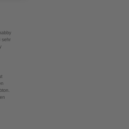
Shabby
i sehr
y
ut
en
bton.
hen