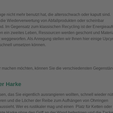
ge nicht mehr benutzt hat, die altersschwach oder kaputt sind.
 die Wiederverwertung von Abfallprodukten oder scheinbar
end. Im Gegensatz zum klassischen Recycling ist der Energieau
ten ein zweites Leben, Ressourcen werden geschont und Materi
tt weggeworfen. Als Anregung stellen wir Ihnen hier einige Upcyc
t schnell umsetzen können.
r machen möchten, können Sie die verschiedensten Gegenstä
er Harke
n, das Sie eigentlich ausrangieren wollten, schnell wieder nüt
kieren und die Löcher der Reibe zum Aufhängen von Ohrringen
ussieht. Wer es rustikaler mag und einen Platz für Ketten oder
nte Harke ohne den Griff an der Wand befestigen und die Zack