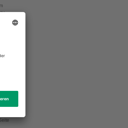
um
 zu
ni-
bis
den.
ese
Seite