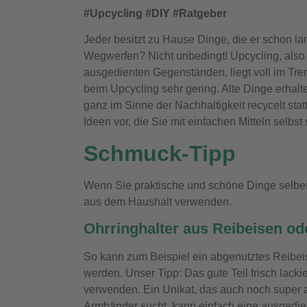
#Upcycling #DIY #Ratgeber
Jeder besitzt zu Hause Dinge, die er schon lan
Wegwerfen? Nicht unbedingt! Upcycling, also
ausgedienten Gegenständen, liegt voll im Tr
beim Upcycling sehr gering. Alte Dinge erhal
ganz im Sinne der Nachhaltigkeit recycelt sta
Ideen vor, die Sie mit einfachen Mitteln selbs
Schmuck-Tipp
Wenn Sie praktische und schöne Dinge selbe
aus dem Haushalt verwenden.
Ohrringhalter aus Reibeisen od
So kann zum Beispiel ein abgenutztes Reibeise
werden. Unser Tipp: Das gute Teil frisch lac
verwenden. Ein Unikat, das auch noch super a
Armbänder sucht, kann einfach eine ausgedie