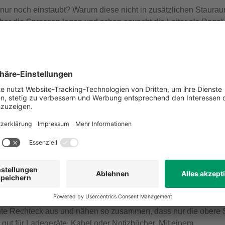
ie nur noch einstaubt? Warum diese nicht in zusätzlichen Staura
er die Sprossen legen und schon erwacht die Leiter als Regal
 mehr verwenden, lässt sich sehr schnell in einen tropischen Mi
üssen, ist die Gefäße mit Sand, kleinen Flusssteinen und
e Pflanzen haben den Vorteil, dass sie keinen klassischen
chtigkeit über ihre Blätter aufnehmen. Es reicht, wenn sie ein 
en.
wahren, denn die Hosen können vielseitig wiederverwendet wer
r Tablet. Besonders gut eignet sich hierfür Herrenjeans, da di
n und die Maße auf die obere, hintere Seite der Jeans
te Rechteck aus und nähen so zusammen, dass nur die obere 
r gut für Ladegeräte, Kabel oder Notizbücher. Mit einem