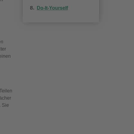
Do-It-Yourself
en
ter
einen
Teilen
ächer
 Sie