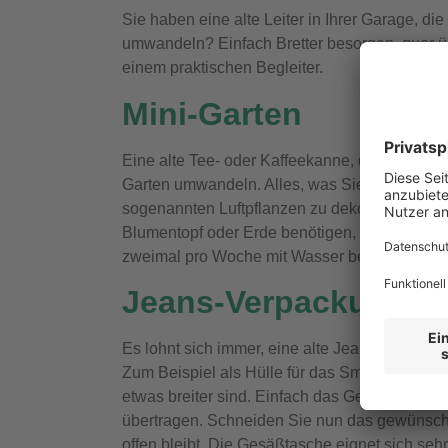
Sie haben eine alte Leiter in Ihrer Garage, d
umwandeln? Einfach Bretter besorgen, quer üb
einem praktischen Begleiter.
Mini-Garten
Eine alte Tee- oder Kaffeekanne, die Sie nicht
Garten umwandeln. Alles, was Sie dafür tun m
sogenannten Luftpflanzen zu dekorieren. Dies
Blumentopf oder Erde benötigen, da sie die Feu
zweimal pro Woche mit Wasser besprüht werd
Jeans-Verpackung
Es lohnt sich immer, eine alte Jeans aufzube
Zum Beispiel als Hülle für das Smartphone ode
etwas breiter sind. Einfach das Gerät abmesse
übertragen. Schneiden Sie nun das gewünsch
offen bleibt. Die Gesäßtasche eignet sich seh