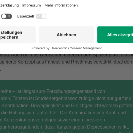
en Tänzer
anz oben auf der Wunschliste der Tänzer.
r
Zumba. Auch bei uns Deutschen belegt er den Spitzenplatz. Das 
spirierte Konzept aus Fitness und Rhythmus verstärkt ideal den
.
reine – ist längst zum Forschungsgegenstand von
den. Tanzen ist Studienergebnissen zufolge nicht nur gut für d
Koordination, Beweglichkeit und Gleichgewicht werden geförde
 die Haltung wird aufrechter. Die Kombination von Kopf- und
n Konzentrationsverm
ö
gen sowie einem besseren
gar herausgefunden, dass Tanzen gegen Depressionen wirkt,