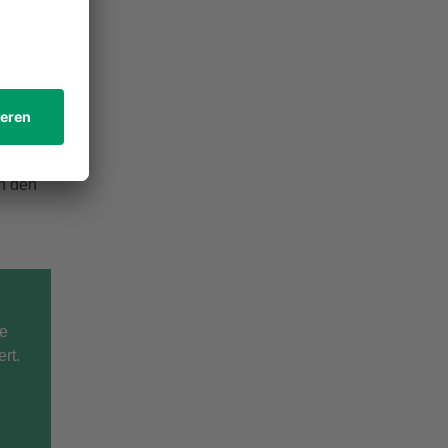
in den
ie
rt.