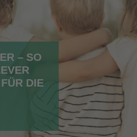
ER – SO
LEVER
FÜR DIE