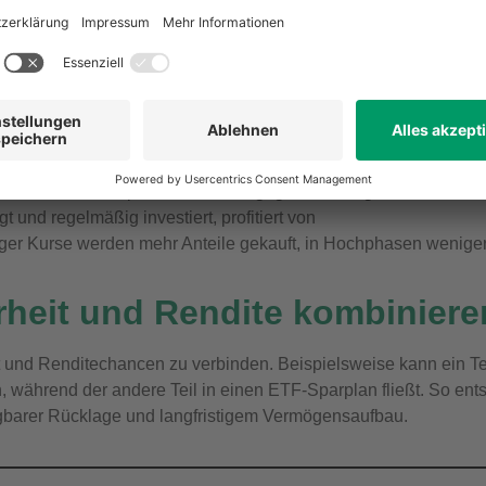
 – wie er beim Sparen für Kinder gegeben ist – gleichen sich
und regelmäßig investiert, profitiert von
iger Kurse werden mehr Anteile gekauft, in Hochphasen weniger
rheit und Rendite kombiniere
it und Renditechancen zu verbinden. Beispielsweise kann ein Te
 während der andere Teil in einen ETF-Sparplan fließt. So ents
gbarer Rücklage und langfristigem Vermögensaufbau.