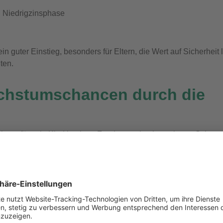
n Niedrigzinsphase
n guter Einstieg, besonders für Eltern, die Wert auf Sicherheit
ten.
chstumschancen durch die
 kann für sein Kind in einen Fondssparplan investieren. Schon 
 ist es möglich, in breit gestreute Investmentfonds oder ETFs
im Sparbuch
wicklung