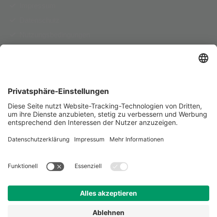
Impressum
Datenschutz
Nutzungsbedingungen
AGB
Pflichtinformationen
Herausgeber
PSD Bank RheinNeckarSaar eG
Deckerstraße 37-39
70372 Stuttgart
Telefon für Serviceanfragen
0711 90050-2900
E-Mail
info@psd-rns.de