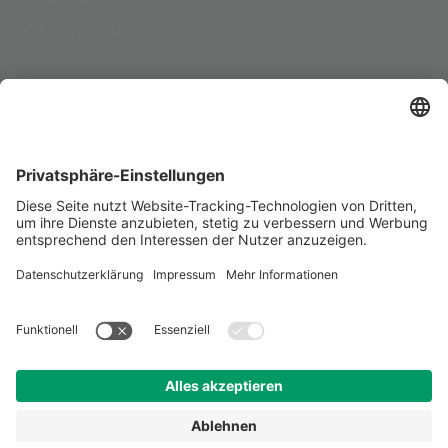
Datenschutz
Nutzungsbedingungen
AGB
Pflichtinformationen
Herausgeber
PSD Bank RheinNeckarSaar eG
Deckerstraße 37-39
70372 Stuttgart
Telefon für Serviceanfragen
0711 90050-2900
E-Mail
info@psd-rns.de